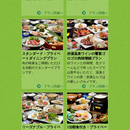
プラン詳細へ
プラン詳細へ
スタンダード・プライベ
赤湯温泉ワインの饗宴ゴ
ートダイニングプラン
ロゴロ肉味噌鍋プラン
旬の味覚をご堪能いただけ
白ワインと白味噌、生クリ
る当館のスタンダードプラ
ームなどで作ったスープで
ンです。
山形牛をいただく、温泉と
ワインの里・赤湯ならでは
の新しいグルメです。
プラン詳細へ
プラン詳細へ
リーズナブル・プライベ
1泊朝食付き・プライベー