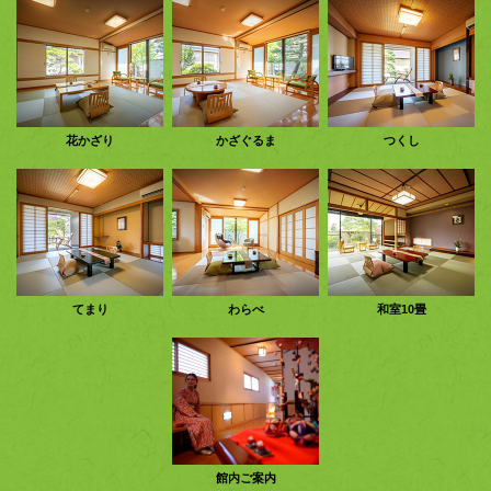
花かざり
かざぐるま
つくし
てまり
わらべ
和室10畳
館内ご案内