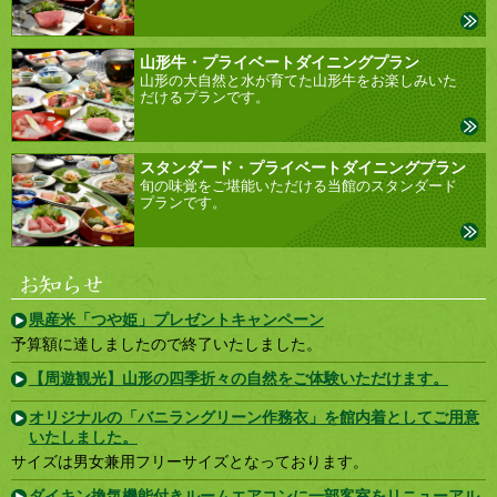
山形牛・プライベートダイニングプラン
山形の大自然と水が育てた山形牛をお楽しみいた
だけるプランです。
スタンダード・プライベートダイニングプラン
旬の味覚をご堪能いただける当館のスタンダード
プランです。
県産米「つや姫」プレゼントキャンペーン
予算額に達しましたので終了いたしました。
【周遊観光】山形の四季折々の自然をご体験いただけます。
オリジナルの「バニラングリーン作務衣」を館内着としてご用意
いたしました。
サイズは男女兼用フリーサイズとなっております。
ダイキン換気機能付きルームエアコンに一部客室をリニューアル